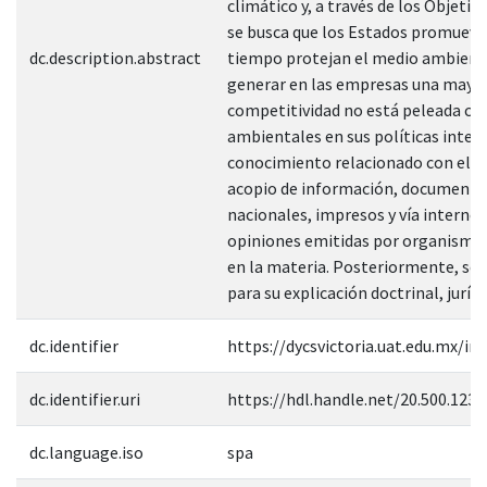
climático y, a través de los Objeti
se busca que los Estados promueva
dc.description.abstract
tiempo protejan el medio ambiente.
generar en las empresas una mayor
competitividad no está peleada c
ambientales en sus políticas intern
conocimiento relacionado con el te
acopio de información, documentos 
nacionales, impresos y vía interne
opiniones emitidas por organismos
en la materia. Posteriormente, se h
para su explicación doctrinal, jurídi
dc.identifier
https://dycsvictoria.uat.edu.mx/in
dc.identifier.uri
https://hdl.handle.net/20.500.123
dc.language.iso
spa