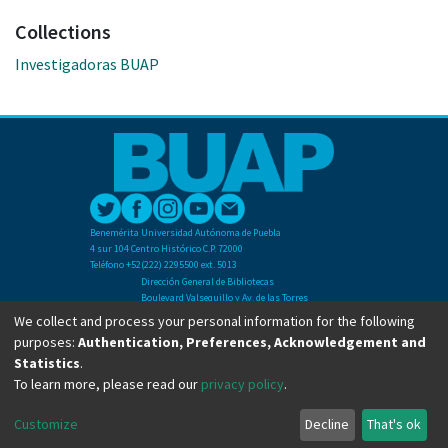
Collections
Investigadoras BUAP
Benemérita Universidad Autónoma de Puebla
4 sur 104 Centro Histórico C.P. 72000
Teléfono +52(222) 2295500 ext. 5013
Dirección General de Bibliotecas
Boulevard Valsequillo y Av. de las Torres
Ciudad Universitaria. Col. San Manuel
We collect and process your personal information for the following
C.P. 72570
purposes:
Authentication, Preferences, Acknowledgement and
Teléfono +52 (222) 2295500 Ext 2901
Statistics
.
To learn more, please read our
privacy policy
.
Copyright © Dirección General de Bibliotecas - BUAP 2024. All right reserved.
Customize
Decline
That's ok