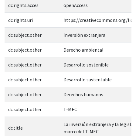
dc.rights.acces
openAccess
dc.rights.uri
https://creativecommons.org/lice
dc.subject.other
Inversión extranjera
dc.subject.other
Derecho ambiental
dc.subject.other
Desarrollo sostenible
dc.subject.other
Desarrollo sustentable
dc.subject.other
Derechos humanos
dc.subject.other
T-MEC
La inversión extranjera y la legisl
dc.title
marco del T-MEC