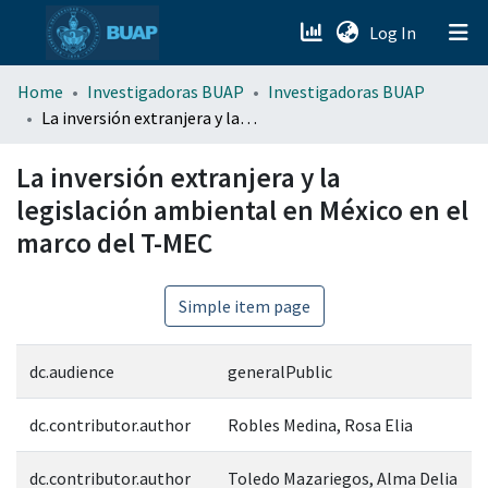
(current)
Log In
menu.section.about_menu
Home
Investigadoras BUAP
Investigadoras BUAP
La inversión extranjera y la legislación ambiental en México en el marco del T-MEC
All of DSpace
La inversión extranjera y la
legislación ambiental en México en el
marco del T-MEC
Simple item page
dc.audience
generalPublic
dc.contributor.author
Robles Medina, Rosa Elia
dc.contributor.author
Toledo Mazariegos, Alma Delia