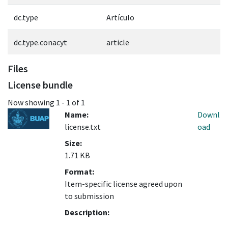
dc.type
Artículo
dc.type.conacyt
article
Files
License bundle
Now showing
1 - 1 of 1
Name:
Downl
license.txt
oad
Size:
1.71 KB
Format:
Item-specific license agreed upon
to submission
Description: