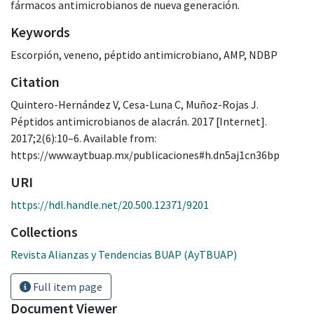
fármacos antimicrobianos de nueva generación.
Keywords
Escorpión
,
veneno
,
péptido antimicrobiano
,
AMP
,
NDBP
Citation
Quintero-Hernández V, Cesa-Luna C, Muñoz-Rojas J.
Péptidos antimicrobianos de alacrán. 2017 [Internet].
2017;2(6):10–6. Available from:
https://www.aytbuap.mx/publicaciones#h.dn5aj1cn36bp
URI
https://hdl.handle.net/20.500.12371/9201
Collections
Revista Alianzas y Tendencias BUAP (AyTBUAP)
Full item page
Document Viewer