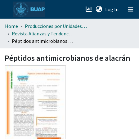
(current)
Log In
menu.section.about_menu
Home
Producciones por Unidades Académicas
Revista Alianzas y Tendencias BUAP (AyTBUAP)
Péptidos antimicrobianos de alacrán
All of DSpace
Péptidos antimicrobianos de alacrán