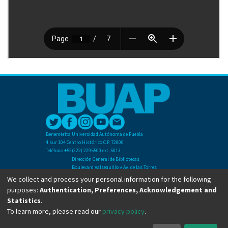
Benemérita Universidad Autónoma de Puebla
4 sur 104 Centro Histórico C.P. 72000
Teléfono +52(222) 2295500 ext. 5013
Dirección General de Bibliotecas
Boulevard Valsequillo y Av. de las Torres
Ciudad Universitaria. Col. San Manuel
We collect and process your personal information for the following
C.P. 72570
purposes:
Authentication, Preferences, Acknowledgement and
Teléfono +52 (222) 2295500 Ext 2901
Statistics
.
To learn more, please read our
privacy policy
.