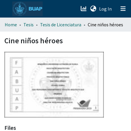
(current)
Log In
menu.section.about_menu
Home
Tesis
Tesis de Licenciatura
Cine niños héroes
All of DSpace
Cine niños héroes
Files