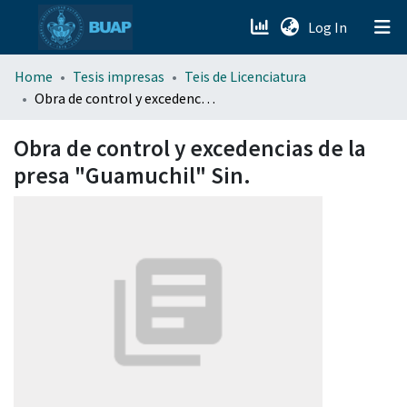
(current)
Log In
menu.section.about_menu
Home
Tesis impresas
Teis de Licenciatura
Obra de control y excedencias de la presa "Guamuchil" Sin.
All of DSpace
Obra de control y excedencias de la
presa "Guamuchil" Sin.