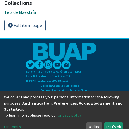
Collections
Teis de Maestría
Full item page
Benemérita Universidad Autónoma de Puebla
4 sur 104 Centro Histórico C.P. 72000
Teléfono +52(222) 2295500 ext. 5013
Dirección General de Bibliotecas
Boulevard Valsequillo y Av. de las Torres
Ciudad Universitaria. Col. San Manuel
We collect and process your personal information for the following
C.P. 72570
purposes:
Authentication, Preferences, Acknowledgement and
Teléfono +52 (222) 2295500 Ext 2901
Statistics
.
To learn more, please read our
privacy policy
.
Copyright © Dirección General de Bibliotecas - BUAP 2024. All right reserved.
Customize
Decline
That's ok