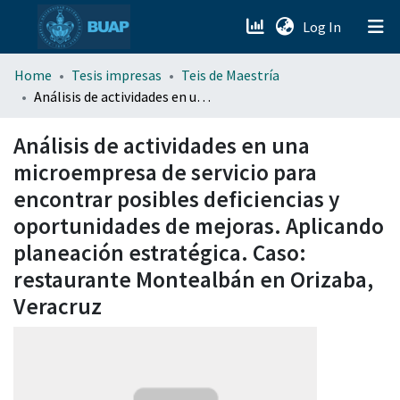
(current)
Log In
menu.section.about_menu
Home
Tesis impresas
Teis de Maestría
Análisis de actividades en una microempresa de servicio para encontrar posibles deficiencias y oportunidades de mejoras. Aplicando planeación estratégica. Caso: restaurante Montealbán en Orizaba, Veracruz
All of DSpace
Análisis de actividades en una
microempresa de servicio para
encontrar posibles deficiencias y
oportunidades de mejoras. Aplicando
planeación estratégica. Caso:
restaurante Montealbán en Orizaba,
Veracruz