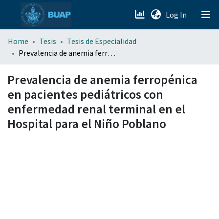
(current)
Log In
menu.section.about_menu
Home
Tesis
Tesis de Especialidad
Prevalencia de anemia ferropénica en pacientes pediátricos con enfermedad renal terminal en el Hospital para el Niño Poblano
All of DSpace
Prevalencia de anemia ferropénica
en pacientes pediátricos con
enfermedad renal terminal en el
Hospital para el Niño Poblano