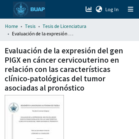
(current)
Log In
menu.section.about_menu
Home
Tesis
Tesis de Licenciatura
Evaluación de la expresión del gen PIGX en cáncer cervicouterino en relación con las características clínico-patológicas del tumor asociadas al pronóstico
All of DSpace
Evaluación de la expresión del gen
PIGX en cáncer cervicouterino en
relación con las características
clínico-patológicas del tumor
asociadas al pronóstico