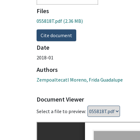
Files
055818T.pdf
(2.36 MB)
Cite document
Date
2018-01
Authors
Zempoaltecatl Moreno, Frida Guadalupe
Document Viewer
Select a file to preview: