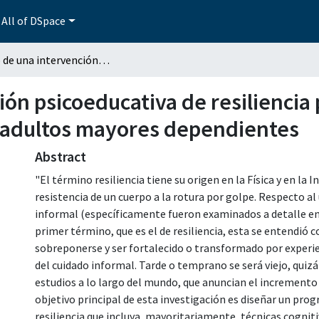
All of DSpace
Diseño de una intervención psicoeducativa de resiliencia para cuidadores primarios informales de adultos mayores dependientes
ón psicoeducativa de resiliencia
e adultos mayores dependientes
Abstract
"El término resiliencia tiene su origen en la Física y en la 
resistencia de un cuerpo a la rotura por golpe. Respecto al
informal (específicamente fueron examinados a detalle en 
primer término, que es el de resiliencia, esta se entendió
sobreponerse y ser fortalecido o transformado por experien
del cuidado informal. Tarde o temprano se será viejo, quizá
estudios a lo largo del mundo, que anuncian el incremento 
objetivo principal de esta investigación es diseñar un pro
resiliencia que incluya, mayoritariamente, técnicas cogniti