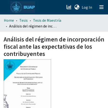
(current)
Log In
menu.section.about_menu
Home
Tesis
Tesis de Maestría
Análisis del régimen de incorporación fiscal ante las expectativas de los contribuyentes
All of DSpace
Análisis del régimen de incorporación
fiscal ante las expectativas de los
contribuyentes