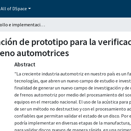
All of DSpace
Desarrollo e implementación de prototipo para la verificación de la integridad mecánica de discos de freno automotrices
ión de prototipo para la verificac
reno automotrices
Abstract
"La creciente industria automotriz en nuestro país es un fa
tecnologías, que abren un nuevo campo de estudio e invest
finalidad de generar un nuevo campo de investigación y de d
de frenos automotriz por medio del procesamiento del son
equipos en el mercado nacional. El uso de la acústica para p
de ser un método no destructivo y con el procesamiento a
confiables que permitan validar el estado de un disco. Por 
podría implementar en diversas etapas de la manufactura,
para validar discos nuevos de manera rápida, en una primer