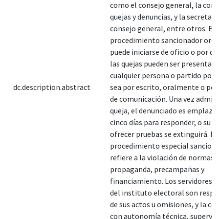
como el consejo general, la com
quejas y denuncias, y la secretari
consejo general, entre otros. El
procedimiento sancionador ordi
puede iniciarse de oficio o por de
las quejas pueden ser presentad
cualquier persona o partido polít
dc.description.abstract
sea por escrito, oralmente o po
de comunicación. Una vez admiti
queja, el denunciado es emplazad
cinco días para responder, o su d
ofrecer pruebas se extinguirá. En
procedimiento especial sanciona
refiere a la violación de normas 
propaganda, precampañas y
financiamiento. Los servidores p
del instituto electoral son resp
de sus actos u omisiones, y la con
con autonomía técnica, supervis