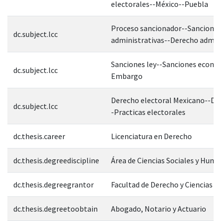
electorales--México--Puebla
Proceso sancionador--Sancione
dc.subject.lcc
administrativas--Derecho admin
Sanciones ley--Sanciones econó
dc.subject.lcc
Embargo
Derecho electoral Mexicano--De
dc.subject.lcc
-Practicas electorales
dc.thesis.career
Licenciatura en Derecho
dc.thesis.degreediscipline
Área de Ciencias Sociales y Hum
dc.thesis.degreegrantor
Facultad de Derecho y Ciencias S
dc.thesis.degreetoobtain
Abogado, Notario y Actuario