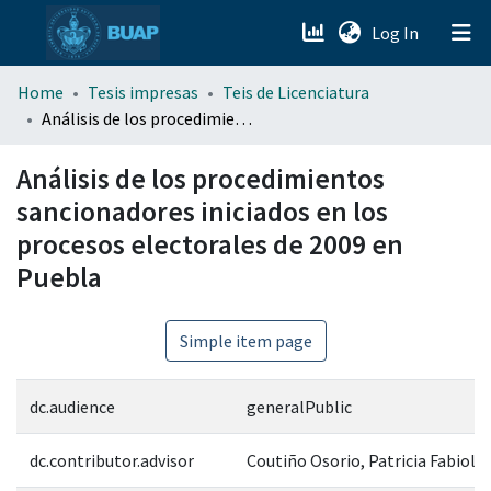
(current)
Log In
menu.section.about_menu
Home
Tesis impresas
Teis de Licenciatura
Análisis de los procedimientos sancionadores iniciados en los procesos electorales de 2009 en Puebla
All of DSpace
Análisis de los procedimientos
sancionadores iniciados en los
procesos electorales de 2009 en
Puebla
Simple item page
dc.audience
generalPublic
dc.contributor.advisor
Coutiño Osorio, Patricia Fabiola