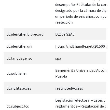
desempeño. El titular de la contr
designado por la cámara de dipu
un periodo de seis años, con posi
reelección.
dc.identifier.bibrecord
D2009 S2A5
dc.identifier.uri
https://hdl.handle.net/20.500.1
dc.language.iso
spa
Benemérita Universidad Autóno
dc.publisher
Puebla
dc.rights.acces
restrictedAccess
Legislación electoral--Leyes y
dc.subject.lcc
reglamentos--Regulación de pr