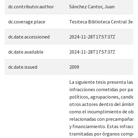
dc.contributor.author
Sánchez Cantor, Juan
dc.coverage.place
Tesiteca Biblioteca Central 3er. 
dc.date.accessioned
2024-11-28T17:57:37Z
dc.date.available
2024-11-28T17:57:37Z
dc.date.issued
2009
La siguiente tesis presenta las
infracciones cometidas por part
políticos, agrupaciones, candida
otros actores dentro del ámbito 
como el incumplimiento de obli
relacionadas con precampañas,
y financiamiento. Estas infracci
tramitadas por órganos compet