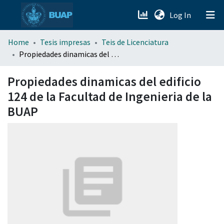
(current)
Log In
menu.section.about_menu
Home
Tesis impresas
Teis de Licenciatura
Propiedades dinamicas del edificio 124 de la Facultad de Ingenieria de la BUAP
All of DSpace
Propiedades dinamicas del edificio
124 de la Facultad de Ingenieria de la
BUAP