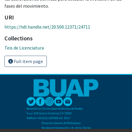
fases del movimiento.
URI
https://hdl.handle.net/20.500.12371/24711
Collections
Teis de Licenciatura
Full item page
Benemérita Universidad Autónoma de Puebla
4 sur 104 Centro Histórico C.P. 72000
Teléfono +52(222) 2295500 ext. 5013
Dirección General de Bibliotecas
Boulevard Valsequillo y Av. de las Torres