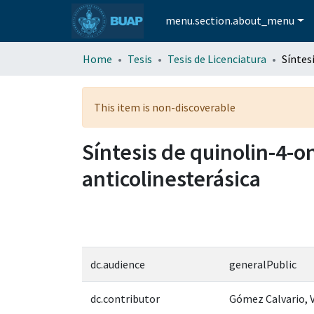
menu.section.about_menu
Home
Tesis
Tesis de Licenciatura
This item is non-discoverable
Síntesis de quinolin-4-o
anticolinesterásica
dc.audience
generalPublic
dc.contributor
Gómez Calvario, V