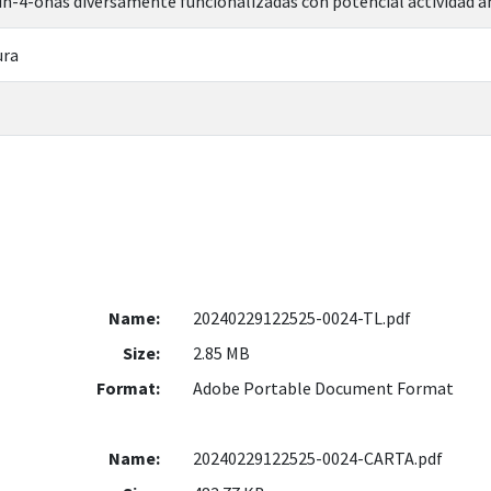
lin-4-onas diversamente funcionalizadas con potencial actividad a
ura
Name:
20240229122525-0024-TL.pdf
Size:
2.85 MB
Format:
Adobe Portable Document Format
Name:
20240229122525-0024-CARTA.pdf