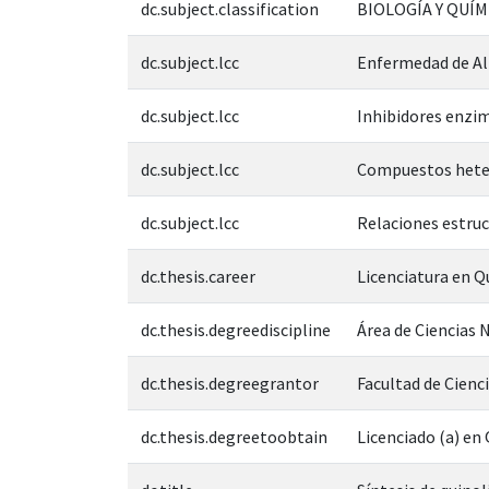
dc.subject.classification
BIOLOGÍA Y QUÍM
dc.subject.lcc
Enfermedad de A
dc.subject.lcc
Inhibidores enzi
dc.subject.lcc
Compuestos heter
dc.subject.lcc
Relaciones estruc
dc.thesis.career
Licenciatura en Q
dc.thesis.degreediscipline
Área de Ciencias N
dc.thesis.degreegrantor
Facultad de Cienc
dc.thesis.degreetoobtain
Licenciado (a) en