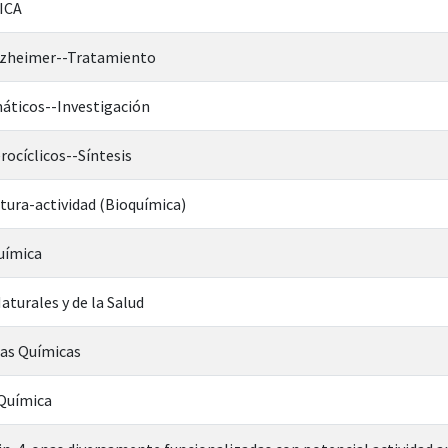
ICA
lzheimer--Tratamiento
máticos--Investigación
ocíclicos--Síntesis
tura-actividad (Bioquímica)
uímica
aturales y de la Salud
ias Químicas
 Química