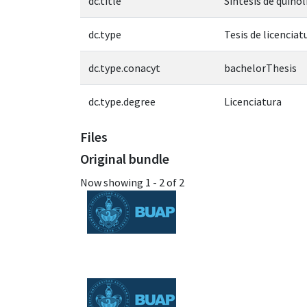
dc.title
Síntesis de quino
dc.type
Tesis de licenciat
dc.type.conacyt
bachelorThesis
dc.type.degree
Licenciatura
Files
Original bundle
Now showing
1 - 2 of 2