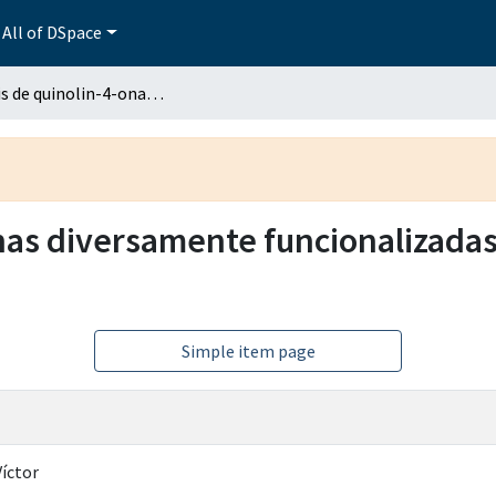
All of DSpace
Síntesis de quinolin-4-onas diversamente funcionalizadas con potencial actividad anticolinesterásica
nas diversamente funcionalizadas
Simple item page
íctor