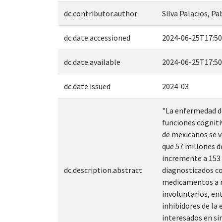
dc.contributor.author
Silva Palacios, Pa
dc.date.accessioned
2024-06-25T17:50
dc.date.available
2024-06-25T17:50
dc.date.issued
2024-03
"La enfermedad de
funciones cogniti
de mexicanos se v
que 57 millones d
incremente a 153 
dc.description.abstract
diagnosticados co
medicamentos a m
involuntarios, en
inhibidores de la
interesados en si