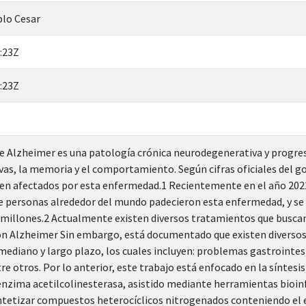
blo Cesar
:23Z
:23Z
 Alzheimer es una patología crónica neurodegenerativa y progres
vas, la memoria y el comportamiento. Según cifras oficiales del go
en afectados por esta enfermedad.1 Recientemente en el año 2022
e personas alrededor del mundo padecieron esta enfermedad, y se
millones.2 Actualmente existen diversos tratamientos que buscan m
n Alzheimer Sin embargo, está documentado que existen diversos 
ediano y largo plazo, los cuales incluyen: problemas gastrointe
tre otros. Por lo anterior, este trabajo está enfocado en la sínte
 enzima acetilcolinesterasa, asistido mediante herramientas bioi
ntetizar compuestos heterocíclicos nitrogenados conteniendo el e