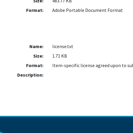
Size:
483.77 KB
Format:
Adobe Portable Document Format
Name:
license.txt
Size:
1.71 KB
Format:
Item-specific license agreed upon to s
Description: