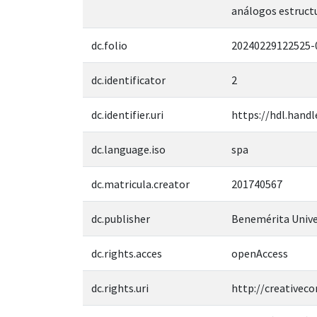
análogos estructu
dc.folio
20240229122525-
dc.identificator
2
dc.identifier.uri
https://hdl.handl
dc.language.iso
spa
dc.matricula.creator
201740567
dc.publisher
Benemérita Unive
dc.rights.acces
openAccess
dc.rights.uri
http://creativec