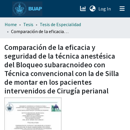
(current)
Log In
menu.section.about_menu
Home
Tesis
Tesis de Especialidad
Comparación de la eficacia y seguridad de la técnica anestésica del Bloqueo subaracnoideo con Técnica convencional con la de Silla de montar en los pacientes intervenidos de Cirugía perianal
All of DSpace
Comparación de la eficacia y
seguridad de la técnica anestésica
del Bloqueo subaracnoideo con
Técnica convencional con la de Silla
de montar en los pacientes
intervenidos de Cirugía perianal