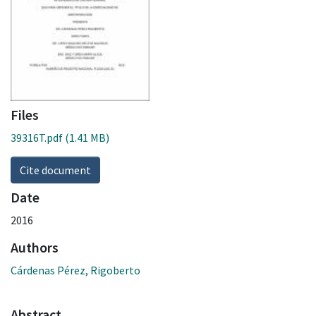
Files
39316T.pdf
(1.41 MB)
Cite document
Date
2016
Authors
Cárdenas Pérez, Rigoberto
Abstract