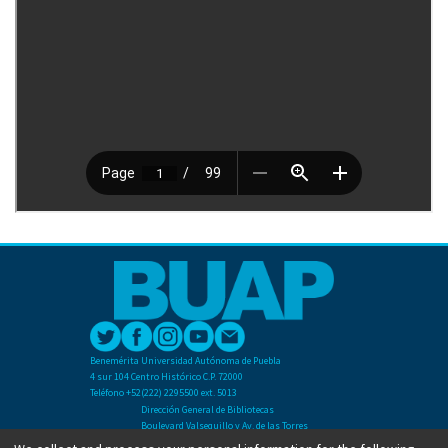
Benemérita Universidad Autónoma de Puebla
4 sur 104 Centro Histórico C.P. 72000
Teléfono +52(222) 2295500 ext. 5013
Dirección General de Bibliotecas
Boulevard Valsequillo y Av. de las Torres
Ciudad Universitaria. Col. San Manuel