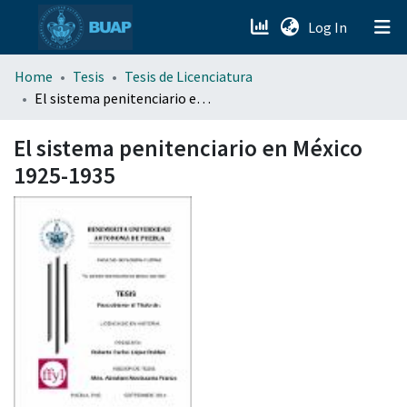
(current)
Log In
menu.section.about_menu
Home
Tesis
Tesis de Licenciatura
El sistema penitenciario en México 1925-1935
All of DSpace
El sistema penitenciario en México
1925-1935