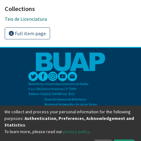
Collections
Teis de Licenciatura
Full item page
Benemérita Universidad Autónoma de Puebla
4 sur 104 Centro Histórico C.P. 72000
Teléfono +52(222) 2295500 ext. 5013
Dirección General de Bibliotecas
Boulevard Valsequillo y Av. de las Torres
Ciudad Universitaria. Col. San Manuel
We collect and process your personal information for the following
C.P. 72570
purposes:
Authentication, Preferences, Acknowledgement and
Teléfono +52 (222) 2295500 Ext 2901
Statistics
.
To learn more, please read our
privacy policy
.