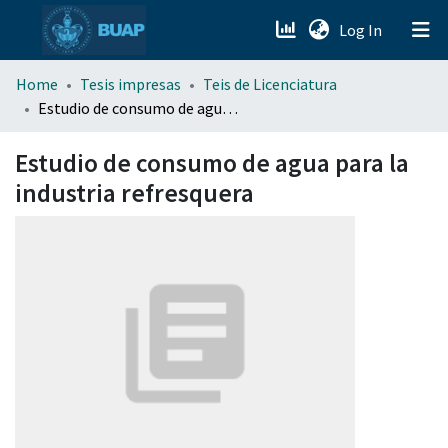
(current)
Log In
menu.section.about_menu
Home
Tesis impresas
Teis de Licenciatura
Estudio de consumo de agua para la industria refresquera
All of DSpace
Estudio de consumo de agua para la
industria refresquera