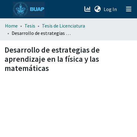
(current)
Log In
menu.section.about_menu
Home
Tesis
Tesis de Licenciatura
Desarrollo de estrategias de aprendizaje en la física y las matemáticas
All of DSpace
Desarrollo de estrategias de
aprendizaje en la física y las
matemáticas