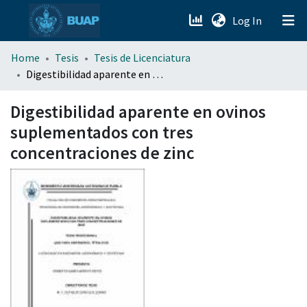
(current)
Log In
menu.section.about_menu
Home
Tesis
Tesis de Licenciatura
Digestibilidad aparente en ovinos suplementados con tres concentraciones de zinc
All of DSpace
Digestibilidad aparente en ovinos
suplementados con tres
concentraciones de zinc