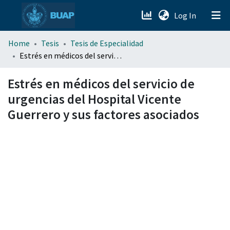
(current)
Log In
menu.section.about_menu
Home
Tesis
Tesis de Especialidad
Estrés en médicos del servicio de urgencias del Hospital Vicente Guerrero y sus factores asociados
All of DSpace
Estrés en médicos del servicio de
urgencias del Hospital Vicente
Guerrero y sus factores asociados