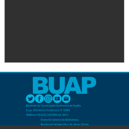
Benemérita Universidad Autónoma de Puebla
4 sur 104 Centro Histórico C.P. 72000
Teléfono +52(222) 2295500 ext. 5013
Dirección General de Bibliotecas
Boulevard Valsequillo y Av. de las Torres
Ciudad Universitaria. Col. San Manuel