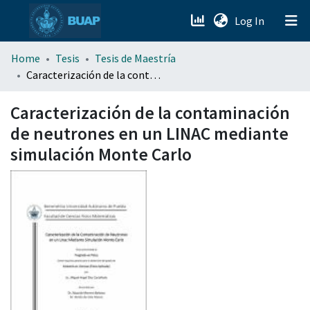
(current)
Log In
menu.section.about_menu
Home
Tesis
Tesis de Maestría
Caracterización de la contaminación de neutrones en un LINAC mediante simulación Monte Carlo
All of DSpace
Caracterización de la contaminación
de neutrones en un LINAC mediante
simulación Monte Carlo