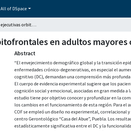
All of DSpace
Funciones ejecutivas orbitofrontales en adultos mayores con deterioro cognitivo
itofrontales en adultos mayores 
Abstract
“El envejecimiento demográfico global y la transición epi
enfermedades crónico-degenerativas, en especial el aument
cognitivo (DC), demandan una comprensión más profunda d
El cuerpo de evidencia experimental sugiere que los pacien
cognición social y emocional, asociadas en gran medida a l
estudio tiene por objetivo conocer y profundizar en la co
los cambios en el funcionamiento de esta región. Para el aná
COF se empleó un diseño no experimental, correlacional y 
centro Gerontológico “Casa del Abue”, Puebla. Los resulta
estadísticamente significativa entre el DC y la funcionalid