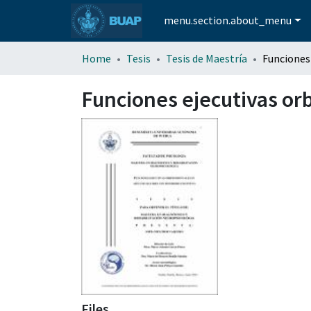
menu.section.about_menu
Home
Tesis
Tesis de Maestría
Funciones ejecutivas orb
Files