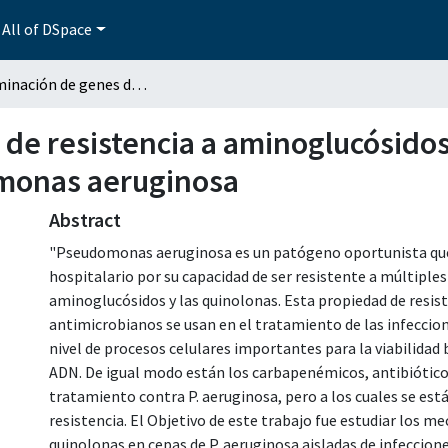
All of DSpace
Determinación de genes de resistencia a aminoglucósidos y quinolonas y bombas de expulsión en Pseudomonas aeruginosa
de resistencia a aminoglucósido
monas aeruginosa
Abstract
"Pseudomonas aeruginosa es un patógeno oportunista que
hospitalario por su capacidad de ser resistente a múltiples
aminoglucósidos y las quinolonas. Esta propiedad de resis
antimicrobianos se usan en el tratamiento de las infeccio
nivel de procesos celulares importantes para la viabilidad 
ADN. De igual modo están los carbapenémicos, antibiótico
tratamiento contra P. aeruginosa, pero a los cuales se es
resistencia. El Objetivo de este trabajo fue estudiar los 
quinolonas en cepas de P. aeruginosa aisladas de infeccion