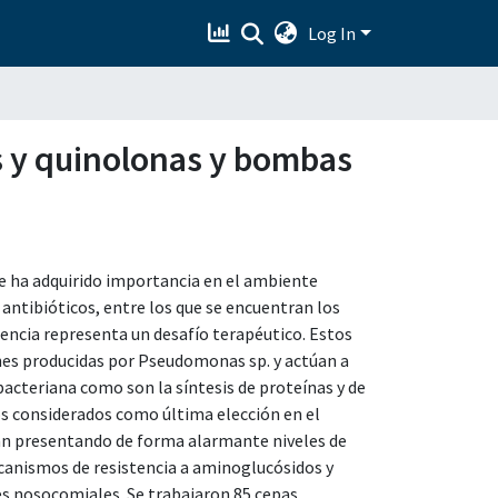
Log In
s y quinolonas y bombas
 ha adquirido importancia en el ambiente
 antibióticos, entre los que se encuentran los
tencia representa un desafío terapéutico. Estos
nes producidas por Pseudomonas sp. y actúan a
bacteriana como son la síntesis de proteínas y de
s considerados como última elección en el
tán presentando de forma alarmante niveles de
mecanismos de resistencia a aminoglucósidos y
es nosocomiales. Se trabajaron 85 cepas