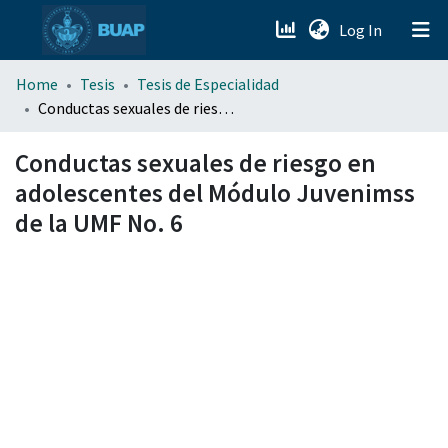
(current)
Log In
menu.section.about_menu
Home
Tesis
Tesis de Especialidad
Conductas sexuales de riesgo en adolescentes del Módulo Juvenimss de la UMF No. 6
All of DSpace
Conductas sexuales de riesgo en
adolescentes del Módulo Juvenimss
de la UMF No. 6