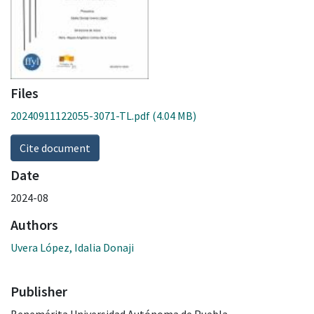
Files
20240911122055-3071-TL.pdf
(4.04 MB)
Cite document
Date
2024-08
Authors
Uvera López, Idalia Donaji
Publisher
Benemérita Universidad Autónoma de Puebla