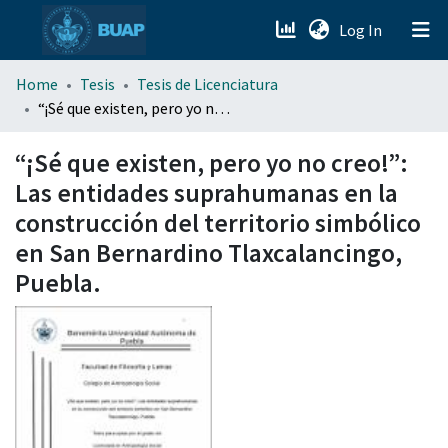
(current)
Log In
menu.section.about_menu
Home
Tesis
Tesis de Licenciatura
“¡Sé que existen, pero yo no creo!”: Las entidades suprahumanas en la construcción del territorio simbólico en San Bernardino Tlaxcalancingo, Puebla.
All of DSpace
“¡Sé que existen, pero yo no creo!”:
Las entidades suprahumanas en la
construcción del territorio simbólico
en San Bernardino Tlaxcalancingo,
Puebla.