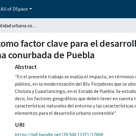
All of DSpace
La accesibilidad urbana como factor clave para el desarrollo urbano sostenible: un estudio de caso en la zona conurbada de Puebla
como factor clave para el desarrol
ona conurbada de Puebla
Abstract
"En el presente trabajo se evalúa el impacto, en términos 
público, en la modernización del Blv. Forjadores que se ubi
Cholula y Cuautlancingo, en el Estado de Puebla. Se estudi
decir, los factores geográficos que deben tener en cuenta 
características naturales del entorno y las características 
elementos para el desarrollo urbano sostenible".
URI
https://hdl.handle.net/20.500.12371/17600