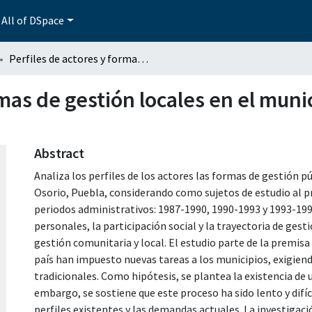
All of DSpace
Perfiles de actores y formas de gestión locales en el municipio de Acatlán de Osorio, Puebla
rmas de gestión locales en el muni
Abstract
Analiza los perfiles de los actores las formas de gestión p
Osorio, Puebla, considerando como sujetos de estudio al pr
periodos administrativos: 1987-1990, 1990-1993 y 1993-1996.
personales, la participación social y la trayectoria de gest
gestión comunitaria y local. El estudio parte de la premis
país han impuesto nuevas tareas a los municipios, exigiendo
tradicionales. Como hipótesis, se plantea la existencia de
embargo, se sostiene que este proceso ha sido lento y difíc
perfiles existentes y las demandas actuales. La investigaci