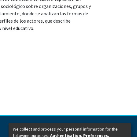
 sociológico sobre organizaciones, grupos y
ntamiento, donde se analizan las formas de
erfiles de los actores, que describe
 nivel educativo.
We collect and process your personal information for the
following purposes:
Authentication, Preferences,
Dirección General de Bibliotecas