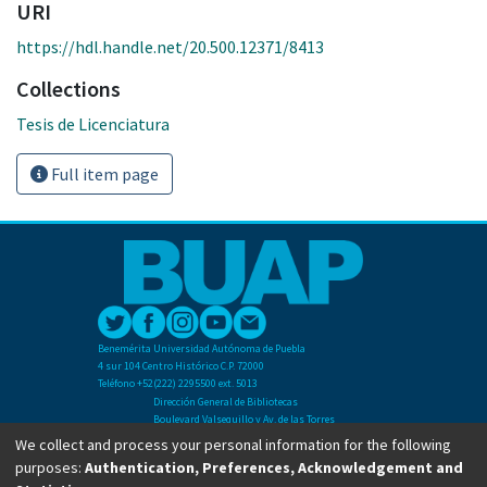
URI
https://hdl.handle.net/20.500.12371/8413
Collections
Tesis de Licenciatura
Full item page
Benemérita Universidad Autónoma de Puebla
4 sur 104 Centro Histórico C.P. 72000
Teléfono +52(222) 2295500 ext. 5013
Dirección General de Bibliotecas
Boulevard Valsequillo y Av. de las Torres
Ciudad Universitaria. Col. San Manuel
We collect and process your personal information for the following
C.P. 72570
purposes:
Authentication, Preferences, Acknowledgement and
Teléfono +52 (222) 2295500 Ext 2901