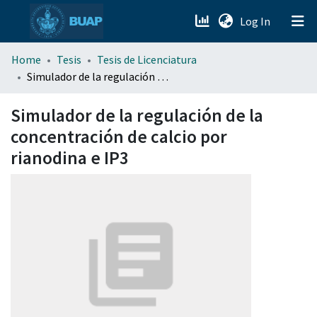
(current)
Log In
menu.section.about_menu
Home
Tesis
Tesis de Licenciatura
Simulador de la regulación de la concentración de calcio por rianodina e IP3
All of DSpace
Simulador de la regulación de la
concentración de calcio por
rianodina e IP3