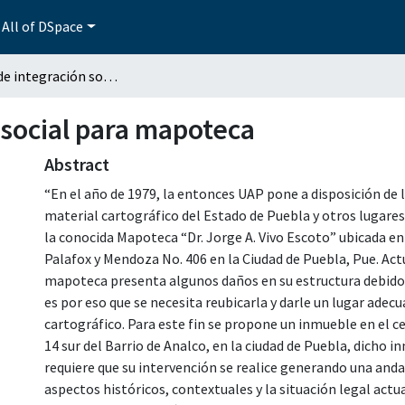
All of DSpace
Proyecto de integración social para mapoteca
 social para mapoteca
Abstract
“En el año de 1979, la entonces UAP pone a disposición de 
material cartográfico del Estado de Puebla y otros lugares 
la conocida Mapoteca “Dr. Jorge A. Vivo Escoto” ubicada en
Palafox y Mendoza No. 406 en la Ciudad de Puebla, Pue. Act
mapoteca presenta algunos daños en su estructura debido 
es por eso que se necesita reubicarla y darle un lugar adec
cartográfico. Para este fin se propone un inmueble en el ce
14 sur del Barrio de Analco, en la ciudad de Puebla, dicho i
requiere que su intervención se realice generando una anda
aspectos históricos, contextuales y la situación legal act