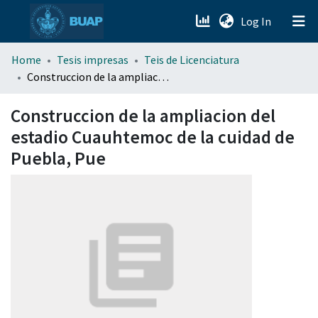
(current)
Log In
menu.section.about_menu
Home
Tesis impresas
Teis de Licenciatura
Construccion de la ampliacion del estadio Cuauhtemoc de la cuidad de Puebla, Pue
All of DSpace
Construccion de la ampliacion del
estadio Cuauhtemoc de la cuidad de
Puebla, Pue