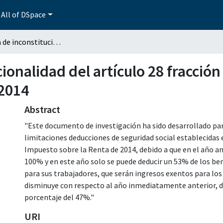
All of DSpace
Propuesta de inconstitucionalidad del artículo 28 fracción xxx de la ley del impuesto sobre la renta 2014
onalidad del artículo 28 fracción 
 2014
Abstract
"Este documento de investigación ha sido desarrollado pa
limitaciones deducciones de seguridad social establecidas e
Impuesto sobre la Renta de 2014, debido a que en el año an
100% y en este año solo se puede deducir un 53% de los be
para sus trabajadores, que serán ingresos exentos para los
disminuye con respecto al año inmediatamente anterior, de 
porcentaje del 47%."
URI