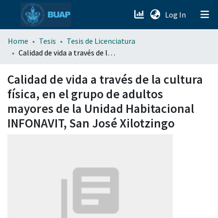
(current)
Log In
menu.section.about_menu
Home
Tesis
Tesis de Licenciatura
Calidad de vida a través de la cultura física, en el grupo de adultos mayores de la Unidad Habitacional INFONAVIT, San José Xilotzingo
All of DSpace
Calidad de vida a través de la cultura
física, en el grupo de adultos
mayores de la Unidad Habitacional
INFONAVIT, San José Xilotzingo