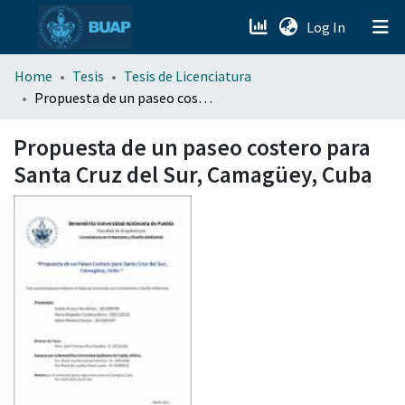
(current)
Log In
menu.section.about_menu
Home
Tesis
Tesis de Licenciatura
Propuesta de un paseo costero para Santa Cruz del Sur, Camagüey, Cuba
All of DSpace
Propuesta de un paseo costero para
Santa Cruz del Sur, Camagüey, Cuba