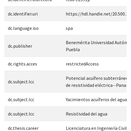
dc.identifier.uri
https://hdl.handle.net/20.500.1
dc.language.iso
spa
Benemérita Universidad Autóno
dc.publisher
Puebla
dc.rights.acces
restrictedAccess
Potencial acuífero subterráneo
dc.subject.lcc
de resistividad eléctrica--Panam
dc.subject.lcc
Yacimientos acuíferos del agua
dc.subject.lcc
Resistividad del agua
dc.thesis.career
Licenciatura en Ingeniería Civil