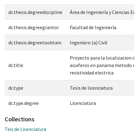
dc.thesis.degreediscipline
Área de Ingeniería y Ciencias Exa
dc.thesis.degreegrantor
Facultad de Ingeniería
dc.thesis.degreetoobtain
Ingeniero (a) Civil
Proyecto para la localizacion d
dc.title
acuiferos en panama metodo de
resistividad electrica
dc.type
Tesis de licenciatura
dc.type.degree
Licenciatura
Collections
Teis de Licenciatura