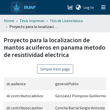
(current)
Log In
menu.section.about_menu
Home
Tesis impresas
Teis de Licenciatura
Proyecto para la localizacion de mantos acuiferos en panama metodo de resistividad electrica
All of DSpace
Proyecto para la localizacion de
mantos acuiferos en panama metodo
de resistividad electrica
Simple item page
dc.audience
generalPublic
dc.contributor.advisor
Gonzalez Pomposo Guillermo
dc.contributor.author
Concha Barria Sergio Antonio