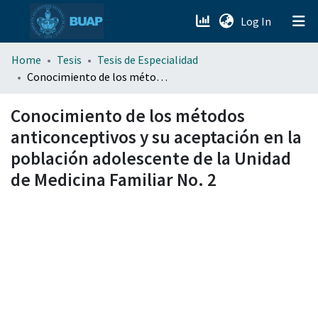
(current)
Log In
menu.section.about_menu
Home
Tesis
Tesis de Especialidad
Conocimiento de los métodos anticonceptivos y su aceptación en la población adolescente de la Unidad de Medicina Familiar No. 2
All of DSpace
Conocimiento de los métodos
anticonceptivos y su aceptación en la
población adolescente de la Unidad
de Medicina Familiar No. 2