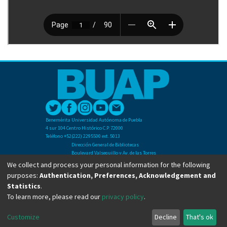
Benemérita Universidad Autónoma de Puebla
4 sur 104 Centro Histórico C.P. 72000
Teléfono +52(222) 2295500 ext. 5013
Dirección General de Bibliotecas
Boulevard Valsequillo y Av. de las Torres
Ciudad Universitaria. Col. San Manuel
We collect and process your personal information for the following
C.P. 72570
purposes:
Authentication, Preferences, Acknowledgement and
Teléfono +52 (222) 2295500 Ext 2901
Statistics
.
To learn more, please read our
privacy policy
.
Copyright © Dirección General de Bibliotecas - BUAP 2024. All right reserved.
Customize
Decline
That's ok