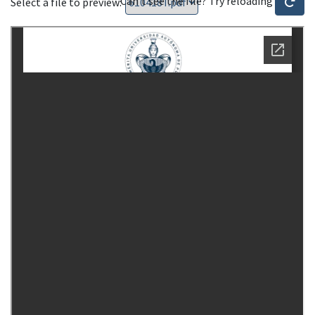
Can't see the file? Try reloading
Select a file to preview: