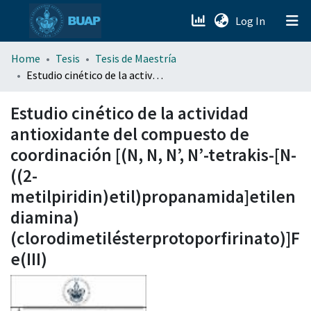
(current)
Log In
menu.section.about_menu
Home
Tesis
Tesis de Maestría
Estudio cinético de la actividad antioxidante del compuesto de coordinación [(N, N, N’, N’-tetrakis-[N-((2-metilpiridin)etil)propanamida]etilendiamina)(clorodimetilésterprotoporfirinato)]Fe(III)
All of DSpace
Estudio cinético de la actividad
antioxidante del compuesto de
coordinación [(N, N, N’, N’-tetrakis-[N-
((2-
metilpiridin)etil)propanamida]etilen
diamina)
(clorodimetilésterprotoporfirinato)]F
e(III)