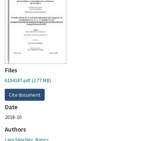
Files
610418T.pdf
(2.77 MB)
Cite document
Date
2018-10
Authors
Lara Sánchez, Nancy