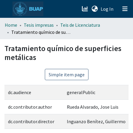
(current)
Log In
menu.section.about_menu
Home
Tesis impresas
Teis de Licenciatura
Tratamiento químico de superficies metálicas
All of DSpace
Tratamiento químico de superficies
metálicas
Simple item page
dc.audience
generalPublic
dc.contributor.author
Rueda Alvarado, Jose Luis
dc.contributor.director
Inguanzo Benítez, Guillermo