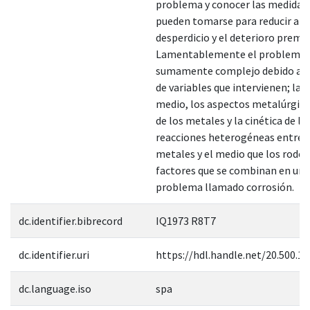
problema y conocer las medidas
pueden tomarse para reducir al 
desperdicio y el deterioro prema
Lamentablemente el problema g
sumamente complejo debido al
de variables que intervienen; la 
medio, los aspectos metalúrgicos
de los metales y la cinética de la
reacciones heterogéneas entre l
metales y el medio que los rodea
factores que se combinan en un 
problema llamado corrosión.
dc.identifier.bibrecord
IQ1973 R8T7
dc.identifier.uri
https://hdl.handle.net/20.500.1
dc.language.iso
spa