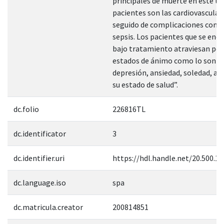
principales de muerte en este ti
pacientes son las cardiovascular
seguido de complicaciones como
sepsis. Los pacientes que se enc
bajo tratamiento atraviesan por
estados de ánimo como lo son la
depresión, ansiedad, soledad, a
su estado de salud”.
dc.folio
226816TL
dc.identificator
3
dc.identifier.uri
https://hdl.handle.net/20.500.1
dc.language.iso
spa
dc.matricula.creator
200814851