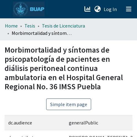
(current)
Log In
menu.section.about_menu
Home
Tesis
Tesis de Licenciatura
Morbimortalidad y síntomas de psicopatología de pacientes en diálisis peritoneal continua ambulatoria en el Hospital General Regional No. 36 IMSS Puebla
All of DSpace
Morbimortalidad y síntomas de
psicopatología de pacientes en
diálisis peritoneal continua
ambulatoria en el Hospital General
Regional No. 36 IMSS Puebla
Simple item page
dc.audience
generalPublic