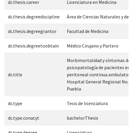
dc.thesis.career
Licenciatura en Medicina
dc.thesis.degreediscipline
Área de Ciencias Naturales y de l
dc.thesis.degreegrantor
Facultad de Medicina
dc.thesis.degreetoobtain
Médico Cirujano y Partero
Morbimortalidad y síntomas de
psicopatología de pacientes en di
dc.title
peritoneal continua ambulatoria
Hospital General Regional No. 3
Puebla
dc.type
Tesis de licenciatura
dc.type.conacyt
bachelorThesis
dc.type.degree
Licenciatura