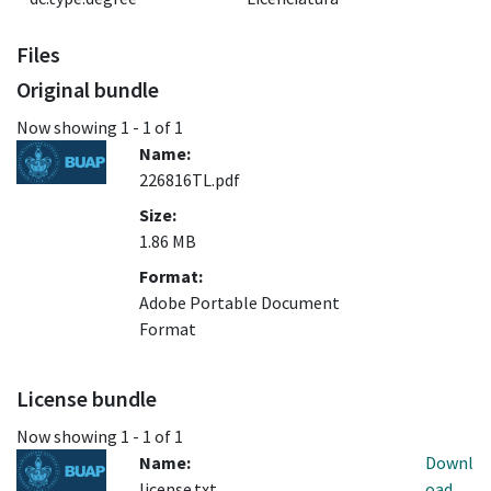
Files
Original bundle
Now showing
1 - 1 of 1
Name:
226816TL.pdf
Size:
1.86 MB
Format:
Adobe Portable Document
Format
License bundle
Now showing
1 - 1 of 1
Name:
Downl
license.txt
oad