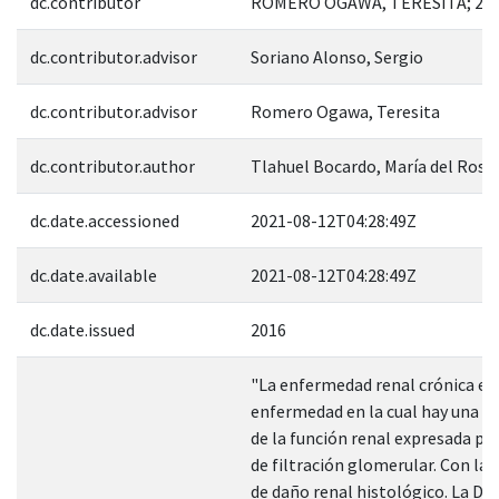
dc.contributor
ROMERO OGAWA, TERESITA; 22
dc.contributor.advisor
Soriano Alonso, Sergio
dc.contributor.advisor
Romero Ogawa, Teresita
dc.contributor.author
Tlahuel Bocardo, María del Rosa
dc.date.accessioned
2021-08-12T04:28:49Z
dc.date.available
2021-08-12T04:28:49Z
dc.date.issued
2016
"La enfermedad renal crónica es
enfermedad en la cual hay una d
de la función renal expresada po
de filtración glomerular. Con la 
de daño renal histológico. La Di