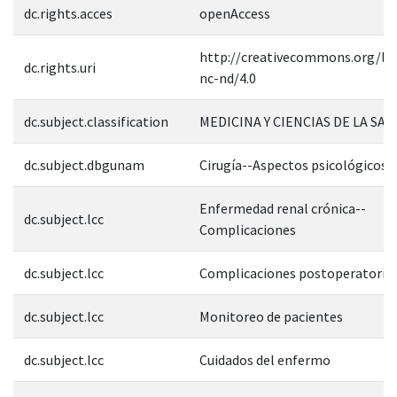
dc.rights.acces
openAccess
http://creativecommons.org/lic
dc.rights.uri
nc-nd/4.0
dc.subject.classification
MEDICINA Y CIENCIAS DE LA SAL
dc.subject.dbgunam
Cirugía--Aspectos psicológicos
Enfermedad renal crónica--
dc.subject.lcc
Complicaciones
dc.subject.lcc
Complicaciones postoperatoria
dc.subject.lcc
Monitoreo de pacientes
dc.subject.lcc
Cuidados del enfermo