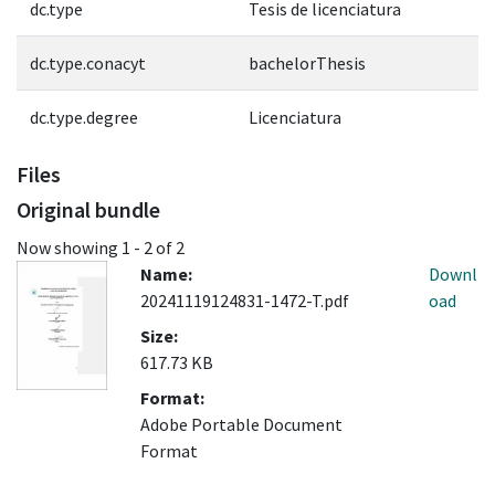
dc.type
Tesis de licenciatura
dc.type.conacyt
bachelorThesis
dc.type.degree
Licenciatura
Files
Original bundle
Now showing
1 - 2 of 2
Name:
Downl
20241119124831-1472-T.pdf
oad
Size:
617.73 KB
Format:
Adobe Portable Document
Format