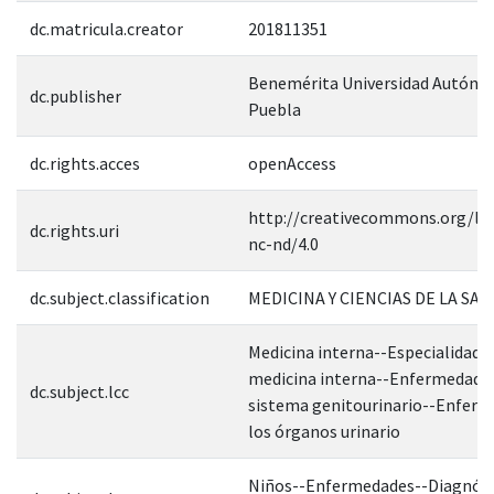
dc.matricula.creator
201811351
Benemérita Universidad Autóno
dc.publisher
Puebla
dc.rights.acces
openAccess
http://creativecommons.org/lic
dc.rights.uri
nc-nd/4.0
dc.subject.classification
MEDICINA Y CIENCIAS DE LA SAL
Medicina interna--Especialidades
medicina interna--Enfermedades
dc.subject.lcc
sistema genitourinario--Enferm
los órganos urinario
Niños--Enfermedades--Diagnóst