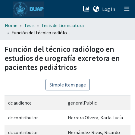
(current)
Log In
menu.section.about_menu
Home
Tesis
Tesis de Licenciatura
Función del técnico radiólogo en estudios de urografía excretora en pacientes pediátricos
All of DSpace
Función del técnico radiólogo en
estudios de urografía excretora en
pacientes pediátricos
Simple item page
dc.audience
generalPublic
dc.contributor
Herrera Olvera, Karla Lucía
dc.contributor
Hernández Rivas, Ricardo