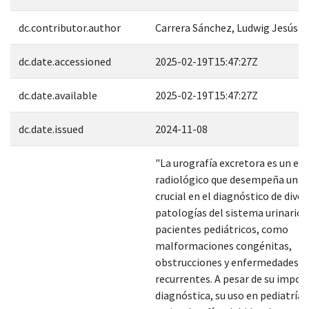
dc.contributor.author
Carrera Sánchez, Ludwig Jesús
dc.date.accessioned
2025-02-19T15:47:27Z
dc.date.available
2025-02-19T15:47:27Z
dc.date.issued
2024-11-08
"La urografía excretora es un es
radiológico que desempeña un p
crucial en el diagnóstico de diver
patologías del sistema urinario 
pacientes pediátricos, como
malformaciones congénitas,
obstrucciones y enfermedades in
recurrentes. A pesar de su impor
diagnóstica, su uso en pediatría