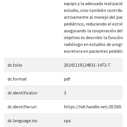
equipo y la adecuada realización 
estudio, sino también contribuir
activamente al manejo del paci
pediátrico, reduciendo el estrés 
asegurando la cooperación del ni
objetivo es describir la función d
radiólogo en estudios de urograf
excretora en pacientes pediátric
dc.folio
20241119124831-1472-T
dc.format
pdf
dc.identificator
3
dc.identifier.uri
https://hdl.handle.net/20.500.1
dc.language.iso
spa