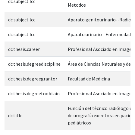
dc.subject.lcc
Metodos
dc.subject.lcc
Aparato genitourinario--Radiogr
dc.subject.lcc
Aparato urinario--Enfermedade
dc.thesis.career
Profesional Asociado en Imagen
dc.thesis.degreediscipline
Área de Ciencias Naturales y de l
dc.thesis.degreegrantor
Facultad de Medicina
dc.thesis.degreetoobtain
Profesional Asociado en Imagen
Función del técnico radiólogo en
dc.title
de urografía excretora en pacien
pediátricos