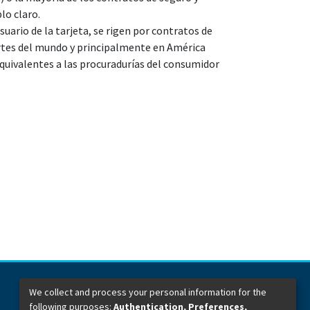
lo claro.
suario de la tarjeta, se rigen por contratos de
partes del mundo y principalmente en América
equivalentes a las procuradurías del consumidor
We collect and process your personal information for the
following purposes:
Authentication, Preferences,
Dirección General de Bibliotecas