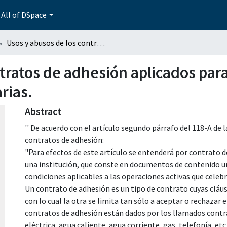
All of DSpace
Usos y abusos de los contratos de adhesión aplicados para la contratación de tarjetas de crédito bancarias.
tratos de adhesión aplicados para
rias.
Abstract
'' De acuerdo con el artículo segundo párrafo del 118-A de l
contratos de adhesión:
"Para efectos de este artículo se entenderá por contrato 
una institución, que conste en documentos de contenido u
condiciones aplicables a las operaciones activas que celebre
Un contrato de adhesión es un tipo de contrato cuyas cláus
con lo cual la otra se limita tan sólo a aceptar o rechazar 
contratos de adhesión están dados por los llamados contra
eléctrica, agua caliente, agua corriente, gas, telefonía, etc