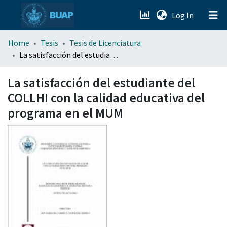
(current)
Log In
menu.section.about_menu
Home
Tesis
Tesis de Licenciatura
La satisfacción del estudiante del COLLHI con la calidad educativa del programa en el MUM
All of DSpace
La satisfacción del estudiante del
COLLHI con la calidad educativa del
programa en el MUM