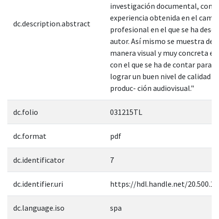
investigación documental, como
experiencia obtenida en el camp
dc.description.abstract
profesional en el que se ha dese
autor. Así mismo se muestra de 
manera visual y muy concreta el
con el que se ha de contar para 
lograr un buen nivel de calidad en
produc- ción audiovisual."
dc.folio
031215TL
dc.format
pdf
dc.identificator
7
dc.identifier.uri
https://hdl.handle.net/20.500.1
dc.language.iso
spa