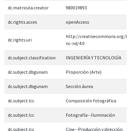
dc.matricula.creator
980019893
dc.rights.acces
openAccess
http://creativecommons.org/lic
dc.rights.uri
nc-nd/4.0
dc.subject.classification
INGENIERÍA Y TECNOLOGÍA
dc.subject.dbgunam
Proporción (Arte)
dc.subject.dbgunam
Sección áurea
dc.subject.lcc
Composición fotográfica
dc.subject.lcc
Fotografía--Iluminación
dc.subject.lcc
Cine--Producción y dirección