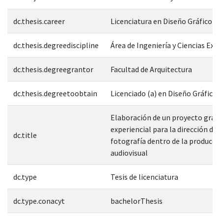
dc.thesis.career
Licenciatura en Diseño Gráfico
dc.thesis.degreediscipline
Área de Ingeniería y Ciencias Exa
dc.thesis.degreegrantor
Facultad de Arquitectura
dc.thesis.degreetoobtain
Licenciado (a) en Diseño Gráfico
Elaboración de un proyecto gráfi
experiencial para la dirección de
dc.title
fotografía dentro de la producci
audiovisual
dc.type
Tesis de licenciatura
dc.type.conacyt
bachelorThesis