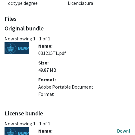
dc.type.degree
Licenciatura
Files
Original bundle
Now showing
1 - 1 of 1
Name:
031215TL.pdf
Size:
49.87 MB
Format:
Adobe Portable Document
Format
License bundle
Now showing
1 - 1 of 1
Name:
Downl