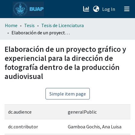
(current)
Log In
menu.section.about_menu
Home
Tesis
Tesis de Licenciatura
Elaboración de un proyecto gráfico y experiencial para la dirección de fotografía dentro de la producción audiovisual
All of DSpace
Elaboración de un proyecto gráfico y
experiencial para la dirección de
fotografía dentro de la producción
audiovisual
Simple item page
dc.audience
generalPublic
dc.contributor
Gamboa Gochis, Ana Luisa