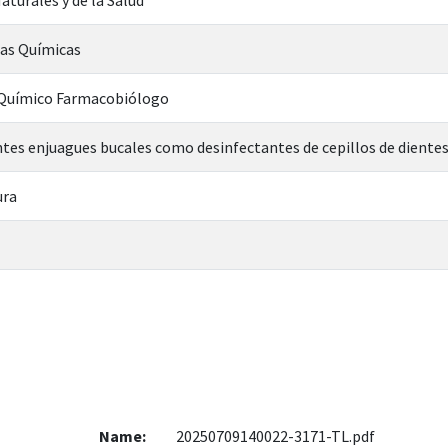
ias Químicas
n Químico Farmacobiólogo
entes enjuagues bucales como desinfectantes de cepillos de diente
ura
Name:
20250709140022-3171-TL.pdf