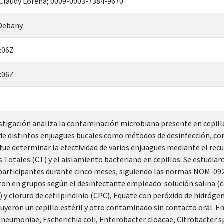
, Claudy Lorena; 0009-0003-7384-9670
 Debany
:06Z
:06Z
stigación analiza la contaminación microbiana presente en cepill
 de distintos enjuagues bucales como métodos de desinfección, con e
o fue determinar la efectividad de varios enjuagues mediante el rec
 Totales (CT) y el aislamiento bacteriano en cepillos. Se estudiar
0 participantes durante cinco meses, siguiendo las normas NOM-0
ieron en grupos según el desinfectante empleado: solución salina 
 y cloruro de cetilpiridinio (CPC), Equate con peróxido de hidróge
luyeron un cepillo estéril y otro contaminado sin contacto oral. En
neumoniae, Escherichia coli, Enterobacter cloacae, Citrobacter s