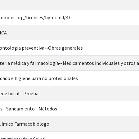
ommons.org/licenses/by-nc-nd/4.0
ICA
ntología preventiva--Obras generales
eria médica y farmacología--Medicamentos individuales y otros 
dado e higiene para no profesionales
iene bucal--Pruebas
tes--Saneamiento--Métodos
Químico Farmacobiólogo
aturales y de la Salud