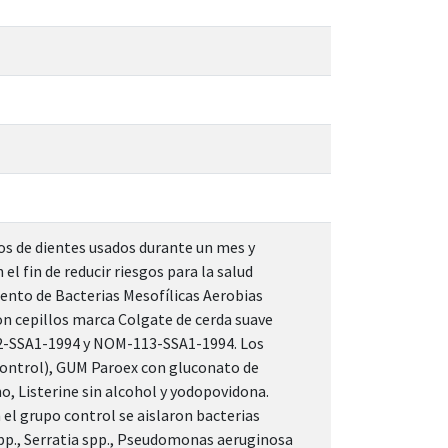
os de dientes usados durante un mes y
l fin de reducir riesgos para la salud
uento de Bacterias Mesofílicas Aerobias
on cepillos marca Colgate de cerda suave
92-SSA1-1994 y NOM-113-SSA1-1994. Los
(control), GUM Paroex con gluconato de
no, Listerine sin alcohol y yodopovidona.
 el grupo control se aislaron bacterias
pp., Serratia spp., Pseudomonas aeruginosa