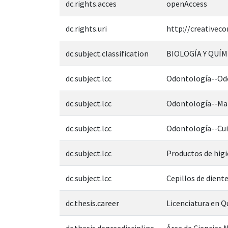
dc.rights.acces
openAccess
dc.rights.uri
http://creativec
dc.subject.classification
BIOLOGÍA Y QUÍM
dc.subject.lcc
Odontología--Odo
dc.subject.lcc
Odontología--Mat
dc.subject.lcc
Odontología--Cui
dc.subject.lcc
Productos de hig
dc.subject.lcc
Cepillos de dien
dc.thesis.career
Licenciatura en 
dc.thesis.degreediscipline
Área de Ciencias N