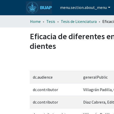
menu.section.about_menu
Home
Tesis
Tesis de Licenciatura
Eficacia de diferentes e
dientes
dc.audience
generalPublic
dc.contributor
Villagrán Padilla,
dc.contributor
Diaz Cabrera, Edi