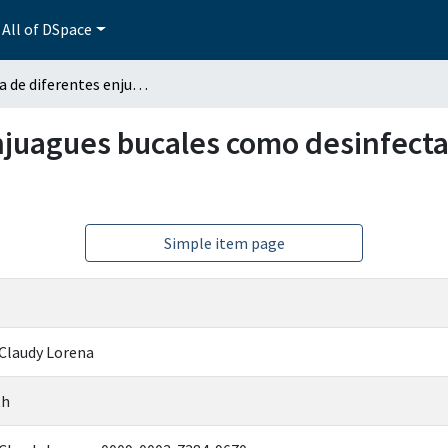
All of DSpace
Eficacia de diferentes enjuagues bucales como desinfectantes de cepillos de dientes
njuagues bucales como desinfecta
Simple item page
 Claudy Lorena
th