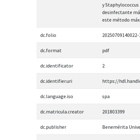
y Staphylococcus 
desinfectante más
este método máxim
dc.folio
20250709140022-
dc.format
pdf
dc.identificator
2
dc.identifier.uri
https://hdl.handl
dc.language.iso
spa
dc.matricula.creator
201803399
dc.publisher
Benemérita Unive