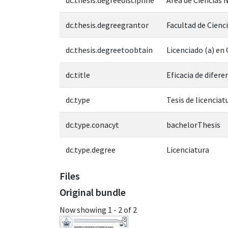
dc.thesis.degreegrantor
Facultad de Cienc
dc.thesis.degreetoobtain
Licenciado (a) e
dc.title
Eficacia de difer
dc.type
Tesis de licenciat
dc.type.conacyt
bachelorThesis
dc.type.degree
Licenciatura
Files
Original bundle
Now showing
1 - 2 of 2