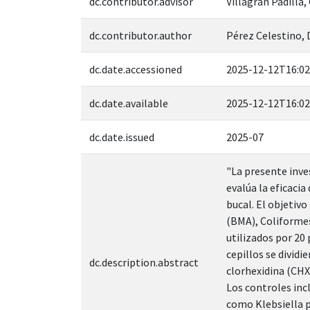
dc.contributor.advisor
Villagrán Padilla
dc.contributor.author
Pérez Celestino,
dc.date.accessioned
2025-12-12T16:02
dc.date.available
2025-12-12T16:02
dc.date.issued
2025-07
"La presente inve
evalúa la eficacia
bucal. El objetiv
(BMA), Coliformes
utilizados por 2
cepillos se divid
dc.description.abstract
clorhexidina (CHX)
Los controles inc
como Klebsiella p