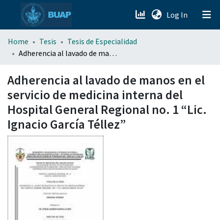
(current)
Log In
menu.section.about_menu
Home
Tesis
Tesis de Especialidad
Adherencia al lavado de manos en el servicio de medicina interna del Hospital General Regional no. 1 “Lic. Ignacio García Téllez”
All of DSpace
Adherencia al lavado de manos en el
servicio de medicina interna del
Hospital General Regional no. 1 “Lic.
Ignacio García Téllez”