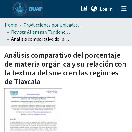
(current)
Log In
menu.section.about_menu
Home
Producciones por Unidades Académicas
Revista Alianzas y Tendencias BUAP (AyTBUAP)
Análisis comparativo del porcentaje de materia orgánica y su relación con la textura del suelo en las regiones de Tlaxcala
All of DSpace
Análisis comparativo del porcentaje
de materia orgánica y su relación con
la textura del suelo en las regiones
de Tlaxcala