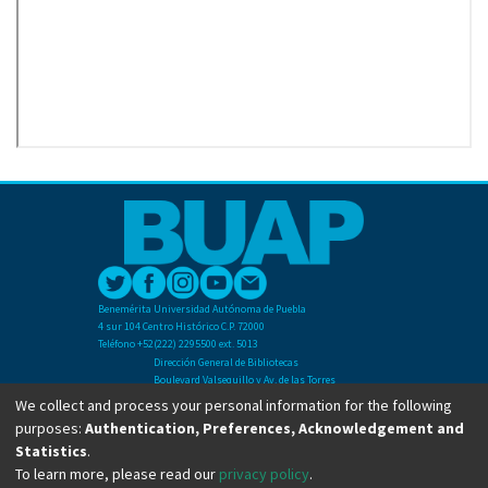
Benemérita Universidad Autónoma de Puebla
4 sur 104 Centro Histórico C.P. 72000
Teléfono +52(222) 2295500 ext. 5013
Dirección General de Bibliotecas
Boulevard Valsequillo y Av. de las Torres
Ciudad Universitaria. Col. San Manuel
We collect and process your personal information for the following
C.P. 72570
purposes:
Authentication, Preferences, Acknowledgement and
Teléfono +52 (222) 2295500 Ext 2901
Statistics
.
To learn more, please read our
privacy policy
.