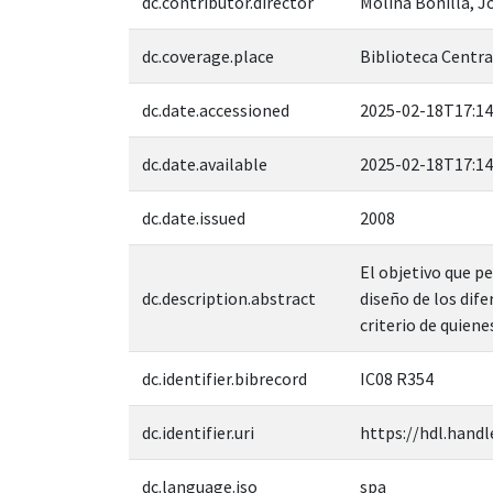
dc.contributor.director
Molina Bonilla, J
dc.coverage.place
Biblioteca Central
dc.date.accessioned
2025-02-18T17:14
dc.date.available
2025-02-18T17:14
dc.date.issued
2008
El objetivo que pe
dc.description.abstract
diseño de los dif
criterio de quiene
dc.identifier.bibrecord
IC08 R354
dc.identifier.uri
https://hdl.handl
dc.language.iso
spa