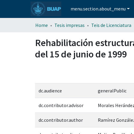
menu.section.about_menu
Home
Tesis impresas
Teis de Licenciatura
Rehabilitación estructur
del 15 de junio de 1999
dc.audience
generalPublic
dc.contributor.advisor
Morales Herández
dc.contributor.author
Ramírez González