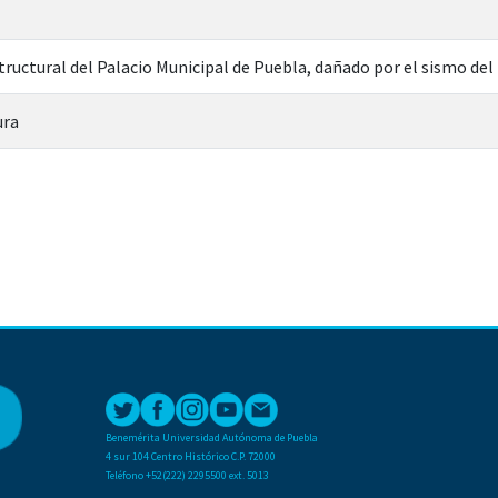
tructural del Palacio Municipal de Puebla, dañado por el sismo del 
ura
Benemérita Universidad Autónoma de Puebla
4 sur 104 Centro Histórico C.P. 72000
Teléfono +52(222) 2295500 ext. 5013