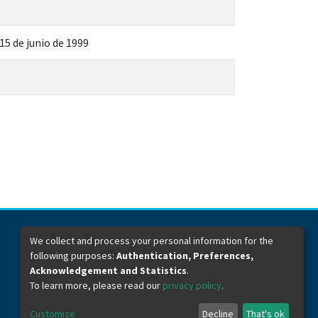
15 de junio de 1999
We collect and process your personal information for the
following purposes:
Authentication, Preferences,
Dirección General de Bibliotecas
Boulevard Valsequillo y Av. de las Torres
Acknowledgement and Statistics
.
Ciudad Universitaria. Col. San Manuel
To learn more, please read our
privacy policy
.
C.P. 72570
Teléfono +52 (222) 2295500 Ext 2901
Customize
Decline
That's ok