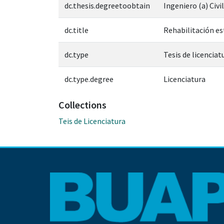
dc.thesis.degreetoobtain
Ingeniero (a) Civil
dc.title
Rehabilitación es
dc.type
Tesis de licenciat
dc.type.degree
Licenciatura
Collections
Teis de Licenciatura