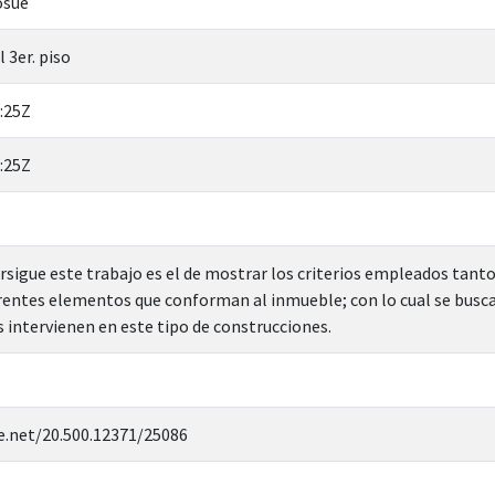
osué
 3er. piso
:25Z
:25Z
rsigue este trabajo es el de mostrar los criterios empleados tanto 
erentes elementos que conforman al inmueble; con lo cual se busc
s intervienen en este tipo de construcciones.
e.net/20.500.12371/25086