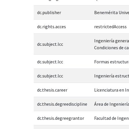
dc.publisher
Benemérita Unive
dc.rights.acces
restrictedAccess
Ingeniería general
dc.subject.lcc
Condiciones de ca
dc.subject.lcc
Formas estructura
dc.subject.lcc
Ingeniería estruc
dc.thesis.career
Licenciatura en In
dc.thesis.degreediscipline
Área de Ingeniería
dc.thesis.degreegrantor
Facultad de Ingen