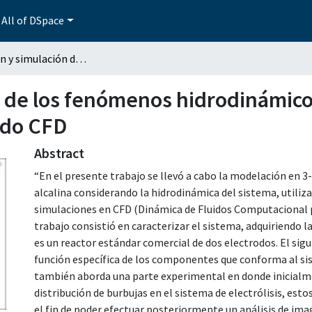
All of DSpace
Modelación y simulación de los fenómenos hidrodinámicos en un sistema de electrólisis alcalina usando CFD
 de los fenómenos hidrodinámico
ando CFD
Abstract
“En el presente trabajo se llevó a cabo la modelación en 3-
alcalina considerando la hidrodinámica del sistema, utili
simulaciones en CFD (Dinámica de Fluidos Computacional po
trabajo consistió en caracterizar el sistema, adquiriendo l
es un reactor estándar comercial de dos electrodos. El sig
función específica de los componentes que conforma al sis
también aborda una parte experimental en donde inicial
distribución de burbujas en el sistema de electrólisis, es
el fin de poder efectuar posteriormente un análisis de ima