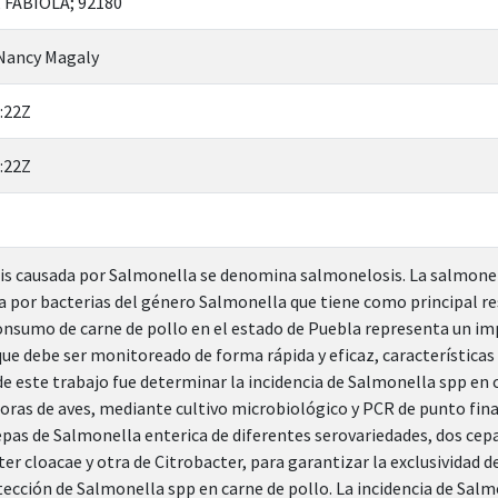
 FABIOLA; 92180
Nancy Magaly
:22Z
:22Z
is causada por Salmonella se denomina salmonelosis. La salmone
 por bacterias del género Salmonella que tiene como principal re
 consumo de carne de pollo en el estado de Puebla representa un i
ue debe ser monitoreado de forma rápida y eficaz, características o
de este trabajo fue determinar la incidencia de Salmonella spp en 
idoras de aves, mediante cultivo microbiológico y PCR de punto fina
cepas de Salmonella enterica de diferentes serovariedades, dos cep
er cloacae y otra de Citrobacter, para garantizar la exclusividad d
tección de Salmonella spp en carne de pollo. La incidencia de Sa