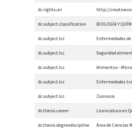
dc.rights.uri
http://creativec
dc.subject.classification
BIOLOGÍA Y QUÍM
dc.subject.lcc
Enfermedades de 
dc.subject.lcc
Seguridad alimen
dc.subject.lcc
Alimentos--Micro
dc.subject.lcc
Enfermedades tr
dc.subject.lcc
Zoonosis
dc.thesis.career
Licenciatura en 
dc.thesis.degreediscipline
Área de Ciencias N