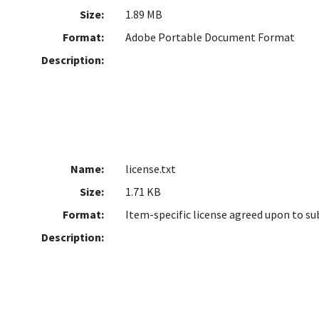
Size:
1.89 MB
Format:
Adobe Portable Document Format
Description:
Name:
license.txt
Size:
1.71 KB
Format:
Item-specific license agreed upon to s
Description: