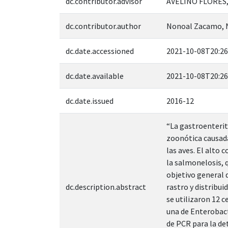
dc.contributor.advisor
AVELINO FLORES,
dc.contributor.author
Nonoal Zacamo, 
dc.date.accessioned
2021-10-08T20:26
dc.date.available
2021-10-08T20:26
dc.date.issued
2016-12
“La gastroenterit
zoonótica causada
las aves. El alto
la salmonelosis, q
objetivo general 
dc.description.abstract
rastro y distribu
se utilizaron 12 
una de Enterobact
de PCR para la de