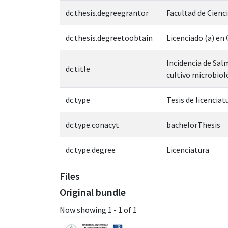
dc.thesis.degreegrantor
Facultad de Cienc
dc.thesis.degreetoobtain
Licenciado (a) e
Incidencia de Sal
dc.title
cultivo microbiol
dc.type
Tesis de licenciat
dc.type.conacyt
bachelorThesis
dc.type.degree
Licenciatura
Files
Original bundle
Now showing
1 - 1 of 1