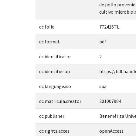
de pollo provenie
cultivo microbiol
dc.folio
772416TL
dc.format
pdf
dc.identificator
2
dc.identifier.uri
https://hdl.handl
dc.language.iso
spa
dc.matricula.creator
201007984
dc.publisher
Benemérita Unive
dc.rights.acces
openAccess