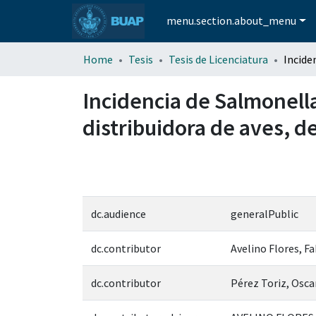
menu.section.about_menu
Home
Tesis
Tesis de Licenciatura
Incidencia de Salmonella
distribuidora de aves, d
dc.audience
generalPublic
dc.contributor
Avelino Flores, Fa
dc.contributor
Pérez Toriz, Osca