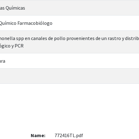
ias Químicas
n Químico Farmacobiólogo
monella spp en canales de pollo provenientes de un rastro y distr
ógico y PCR
ura
Name:
772416TL.pdf