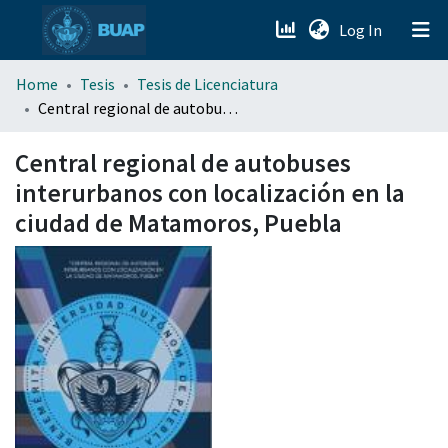
(current)
Log In
menu.section.about_menu
Home
Tesis
Tesis de Licenciatura
Central regional de autobuses interurbanos con localización en la ciudad de Matamoros, Puebla
All of DSpace
Central regional de autobuses
interurbanos con localización en la
ciudad de Matamoros, Puebla