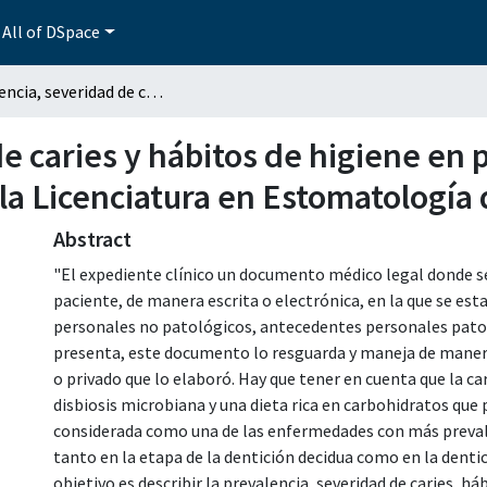
All of DSpace
Prevalencia, severidad de caries y hábitos de higiene en pacientes pediátricos atendidos en clínicas de la Licenciatura en Estomatología de la BUAP (2017-2019)
e caries y hábitos de higiene en 
 la Licenciatura en Estomatología
Abstract
"El expediente clínico un documento médico legal donde s
paciente, de manera escrita o electrónica, en la que se est
personales no patológicos, antecedentes personales patol
presenta, este documento lo resguarda y maneja de manera
o privado que lo elaboró. Hay que tener en cuenta que la ca
disbiosis microbiana y una dieta rica en carbohidratos que 
considerada como una de las enfermedades con más prevale
tanto en la etapa de la dentición decidua como en la denti
objetivo es describir la prevalencia, severidad de caries, h