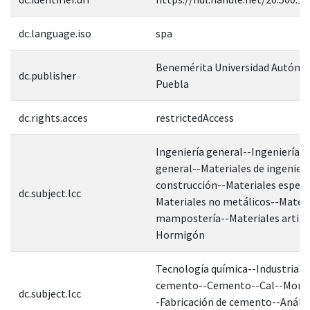
dc.language.iso
spa
Benemérita Universidad Autóno
dc.publisher
Puebla
dc.rights.acces
restrictedAccess
Ingeniería general--Ingeniería ci
general--Materiales de ingenierí
construcción--Materiales especi
dc.subject.lcc
Materiales no metálicos--Materi
mampostería--Materiales artific
Hormigón
Tecnología química--Industrias 
cemento--Cemento--Cal--Morte
dc.subject.lcc
-Fabricación de cemento--Anális