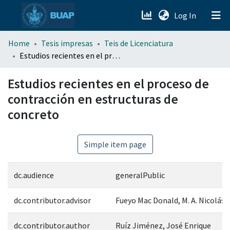
(current)
Log In
menu.section.about_menu
Home
Tesis impresas
Teis de Licenciatura
Estudios recientes en el proceso de contracción en estructuras de concreto
All of DSpace
Estudios recientes en el proceso de
contracción en estructuras de
concreto
Simple item page
dc.audience
generalPublic
dc.contributor.advisor
Fueyo Mac Donald, M. A. Nicolás
dc.contributor.author
Ruíz Jiménez, José Enrique