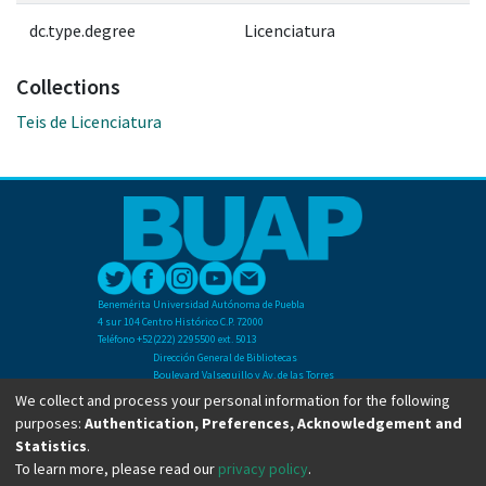
dc.type.degree
Licenciatura
Collections
Teis de Licenciatura
Benemérita Universidad Autónoma de Puebla
4 sur 104 Centro Histórico C.P. 72000
Teléfono +52(222) 2295500 ext. 5013
Dirección General de Bibliotecas
Boulevard Valsequillo y Av. de las Torres
Ciudad Universitaria. Col. San Manuel
We collect and process your personal information for the following
C.P. 72570
purposes:
Authentication, Preferences, Acknowledgement and
Teléfono +52 (222) 2295500 Ext 2901
Statistics
.
To learn more, please read our
privacy policy
.