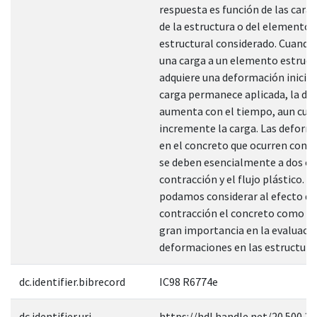
respuesta es función de las carac
de la estructura o del elemento
estructural considerado. Cuando 
una carga a un elemento estructu
adquiere una deformación inicial, 
carga permanece aplicada, la d
aumenta con el tiempo, aun cua
incremente la carga. Las deform
en el concreto que ocurren con e
se deben esencialmente a dos ca
contracción y el flujo plástico. D
podamos considerar al efecto de
contracción el concreto como u
gran importancia en la evaluació
deformaciones en las estructura
dc.identifier.bibrecord
IC98 R6774e
dc.identifier.uri
https://hdl.handle.net/20.500.1