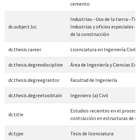
cemento
Industrias--Uso de la tierra--Tra
dc.subject.lcc
Industrias y oficios especiales--
de la construcción
dc.thesis.career
Licenciatura en Ingeniería Civil
dc.thesis.degreediscipline
Área de Ingeniería y Ciencias Exa
dc.thesis.degreegrantor
Facultad de Ingeniería
dc.thesis.degreetoobtain
Ingeniero (a) Civil
Estudios recientes en el proceso
dc.title
contracción en estructuras de c
dc.type
Tesis de licenciatura